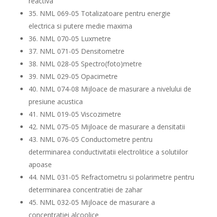
reactiva
35. NML 069-05 Totalizatoare pentru energie
electrica si putere medie maxima
36. NML 070-05 Luxmetre
37. NML 071-05 Densitometre
38. NML 028-05 Spectro(foto)metre
39. NML 029-05 Opacimetre
40. NML 074-08 Mijloace de masurare a nivelului de
presiune acustica
41. NML 019-05 Viscozimetre
42. NML 075-05 Mijloace de masurare a densitatii
43. NML 076-05 Conductometre pentru
determinarea conductivitatii electrolitice a solutiilor
apoase
44. NML 031-05 Refractometru si polarimetre pentru
determinarea concentratiei de zahar
45. NML 032-05 Mijloace de masurare a
concentratiei alcoolice