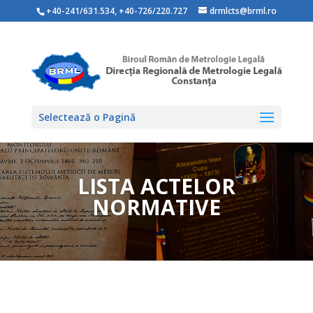
+40-241/631.534
,
+40-726/220.727
drmlcts@brml.ro
Selectează o Pagină
LISTA ACTELOR
NORMATIVE