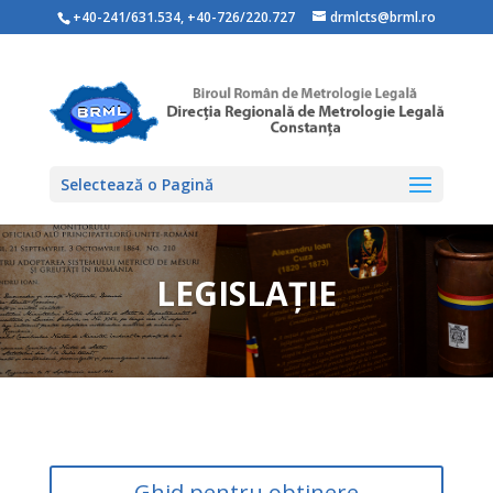
+40-241/631.534
,
+40-726/220.727
drmlcts@brml.ro
Selectează o Pagină
LEGISLAȚIE
Ghid pentru obtinere