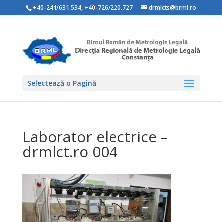
+40-241/631.534
,
+40-726/220.727
drmlcts@brml.ro
Selectează o Pagină
Laborator electrice –
drmlct.ro 004