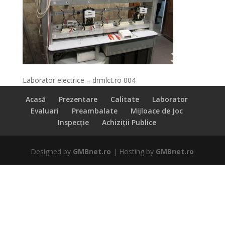
Laborator electrice – drmlct.ro 004
Acasă
Prezentare
Calitate
Laborator
Evaluari
Preambalate
Mijloace de Joc
Inspecție
Achiziții Publice
Designed by
GMBnet.ro
| Hosting by
GMBnet.ro