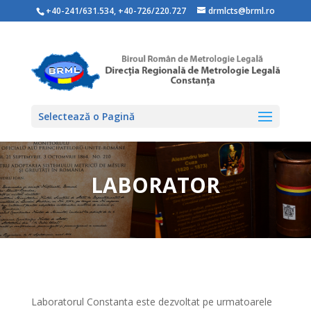
+40-241/631.534
,
+40-726/220.727
drmlcts@brml.ro
Selectează o Pagină
LABORATOR
Laboratorul Constanta este dezvoltat pe urmatoarele