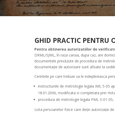
GHID PRACTIC PENTRU 
Pentru obtinerea autorizatiilor de verifica
DRML/SJML, în raza caruia, dupa caz, are domiciliu
documentele prevăzute de procedura de metrolog
documentație de autorizare sunt afisate la sedi
Cerintele pe care trebuie sa le indeplineasca pers
instructiunile de metrologie legala IML 5-05 ap
18.01.2006, modificata si completata prin Hotar
procedura de metrologie legala PML 5-01-05, e
Lista persoanelor fizice care dețin autorizație de