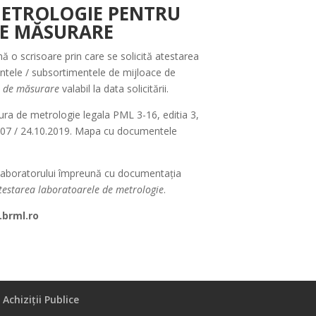
METROLOGIE PENTRU
DE MĂSURARE
nă o scrisoare prin care se solicită atestarea
entele / subsortimentele de mijloace de
r de măsurare
valabil la data solicitării.
dura de metrologie legala PML 3-16, editia 3,
. 507 / 24.10.2019. Mapa cu documentele
 a laboratorului împreună cu documentația
testarea laboratoarele de metrologie
.
.brml.ro
Achiziții Publice