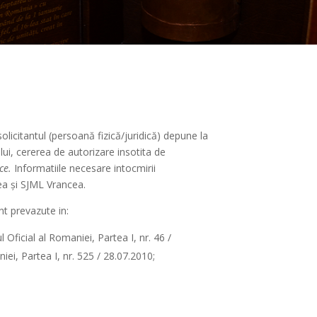
olicitantul (persoană fizică/juridică) depune la
lui, cererea de autorizare insotita de
ice.
Informatiile necesare intocmirii
ea și SJML Vrancea.
nt prevazute in:
Oficial al Romaniei, Partea I, nr. 46 /
ei, Partea I, nr. 525 / 28.07.2010;