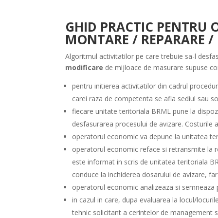
GHID PRACTIC PENTRU O
MONTARE / REPARARE /
Algoritmul activitatilor pe care trebuie sa-l de
modificare
de mijloace de masurare supuse cont
pentru initierea activitatilor din cadrul proced
carei raza de competenta se afla sediul sau soc
fiecare unitate teritoriala BRML pune la dispozi
desfasurarea procesului de avizare. Costurile af
operatorul economic va depune la unitatea teri
operatorul economic reface si retransmite la re
este informat in scris de unitatea teritoriala
conduce la inchiderea dosarului de avizare, far
operatorul economic analizeaza si semneaza pr
in cazul in care, dupa evaluarea la locul/locur
tehnic solicitant a cerintelor de management si