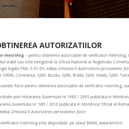
OBTINEREA AUTORIZATIILOR
tor metrolog
– pentru obținerea autorizației de verificator metrolog, s
l stabil sau este inregistrat la Oficiul National al Registrului Comertu
ie legala PML 5-01-05, ediția 2/revizia 0
Autorizarea persoanelor fiz
ile DRML Constanța, SJML Buzău, SJML Brăila, SJML Galați, SJML Tulc
oanele fizice pentru obtinerea autorizatiei de verificator metrolog, su
robate prin Hotararea Guvernului nr.1660 / 2005 publicata in Monitorul 
area Guvernului nr. 589 / 2010 publicata in Monitorul Oficial al Romani
diția 2/revizia 0
Autorizarea persoanelor fizice
 verificator metrolog este disponibilă
pe siteul BRML www.brml.ro