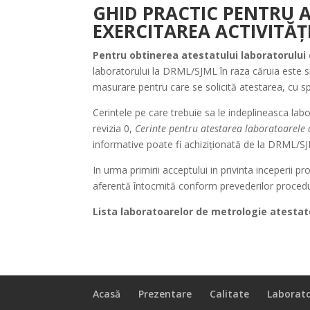
GHID PRACTIC PENTRU 
EXERCITAREA ACTIVITĂȚ
Pentru obtinerea atestatului laboratorului
laboratorului la DRML/SJML în raza căruia este s
masurare pentru care se solicită atestarea, cu sp
Cerintele pe care trebuie sa le indeplineasca la
revizia 0,
Cerinte pentru atestarea laboratoarele
informative
poate fi achiziționată de la DRML/S
In urma primirii acceptului in privinta inceperii
aferentă întocmită conform prevederilor procedur
Lista laboratoarelor de metrologie atestat
Acasă
Prezentare
Calitate
Laborat