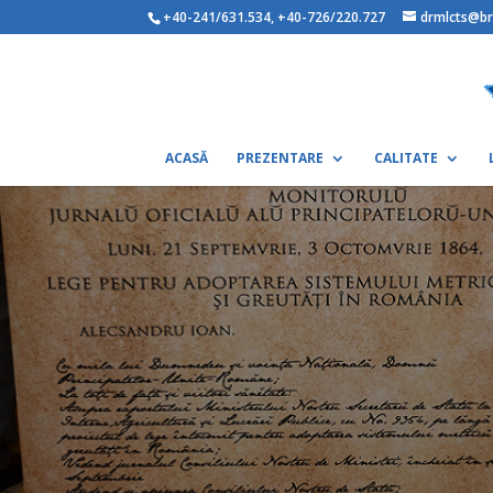
+40-241/631.534
,
+40-726/220.727
drmlcts@br
ACASĂ
PREZENTARE
CALITATE