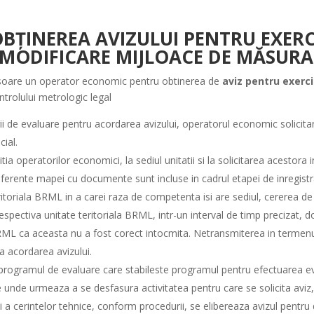
BȚINEREA AVIZULUI PENTRU EXERCI
 MODIFICARE MIJLOACE DE MĂSURA
sfasoare un operator economic pentru obtinerea de
aviz pentru exerci
rolului metrologic legal
urii de evaluare pentru acordarea avizului, operatorul economic solicita
ial.
tia operatorilor economici, la sediul unitatii si la solicitarea acestor
erente mapei cu documente sunt incluse in cadrul etapei de inregistrare 
toriala BRML in a carei raza de competenta isi are sediul, cererea de
spectiva unitate teritoriala BRML, intr-un interval de timp precizat, do
 BRML ca aceasta nu a fost corect intocmita. Netransmiterea in termen
a acordarea avizului.
ogramul de evaluare care stabileste programul pentru efectuarea eva
ile unde urmeaza a se desfasura activitatea pentru care se solicita aviz
 a cerintelor tehnice, conform procedurii, se elibereaza avizul pentru 