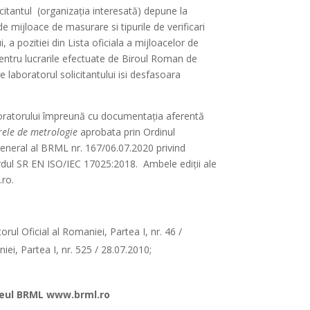
citantul
(organizația interesată) depune la
e mijloace de masurare si tipurile de verificari
 a pozitiei din Lista oficiala a mijloacelor de
pentru lucrarile efectuate de Biroul Roman de
e laboratorul solicitantului isi desfasoara
laboratorului împreună cu documentația aferentă
rele de metrologie
aprobata prin Ordinul
 general al BRML nr. 167/06.07.2020 privind
dardul SR EN ISO/IEC 17025:2018. Ambele ediții ale
.ro.
ul Oficial al Romaniei, Partea I, nr. 46 /
ei, Partea I, nr. 525 / 28.07.2010;
teul BRML www.brml.ro