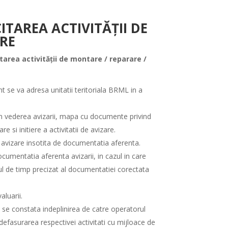
TAREA ACTIVITĂȚII DE
RE
tarea activității de montare / reparare /
nt se va adresa unitatii teritoriala BRML in a
a in vederea avizarii, mapa cu documente privind
si initiere a activitatii de avizare.
 avizare insotita de documentatia aferenta.
cumentatia aferenta avizarii, in cazul in care
ul de timp precizat al documentatiei corectata
luarii.
, se constata indeplinirea de catre operatorul
defasurarea respectivei activitati cu mijloace de