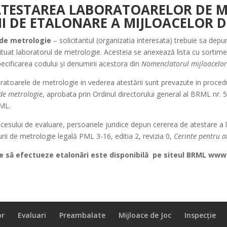
ATESTAREA LABORATOARELOR DE 
II DE ETALONARE A MIJLOACELOR 
 de metrologie
– solicitantul (organizatia interesata) trebuie sa depu
ituat laboratorul de metrologie. Acesteia se anexează lista cu sortim
ecificarea codului și denumirii acestora din
Nomenclatorul mijloacelo
boratoarele de metrologie in vederea atestării sunt prevazute in proce
 de metrologie
, aprobata prin Ordinul directorului general al BRML nr
JML.
 procesului de evaluare, persoanele juridice depun cererea de atestare
ii de metrologie legală PML 3-16, editia 2, revizia 0,
Cerinte pentru a
e să efectueze etalonări este disponibilă
pe siteul BRML www
or
Evaluari
Preambalate
Mijloace de Joc
Inspecție