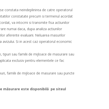
z se constata neindeplinirea de catre operatorul
mitatilor constatate precum si termenul acordat
rdat, va intocmi si transmite fisa actiunilor
urare numai daca, dupa analiza actiunilor
ilor aferente evaluarii. Neluarea masurilor
a avizului. Si in acest caz operatorul economic
nte, tipuri sau familii de mijloace de masurare sau
licata exclusiv pentru elementele ce fac
 tipuri, familii de mijloace de masurare sau puncte
 de măsurare
este disponibilă
pe siteul