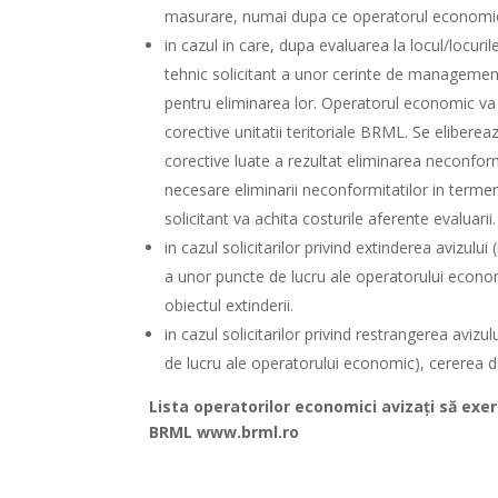
masurare, numai dupa ce operatorul economic a 
in cazul in care, dupa evaluarea la locul/locur
tehnic solicitant a unor cerinte de management
pentru eliminarea lor. Operatorul economic va 
corective unitatii teritoriale BRML. Se elibere
corective luate a rezultat eliminarea neconform
necesare eliminarii neconformitatilor in terme
solicitant va achita costurile aferente evaluarii.
in cazul solicitarilor privind extinderea avizulu
a unor puncte de lucru ale operatorului econo
obiectul extinderii.
in cazul solicitarilor privind restrangerea aviz
de lucru ale operatorului economic), cererea de
Lista operatorilor economici avizați să exe
BRML www.brml.ro