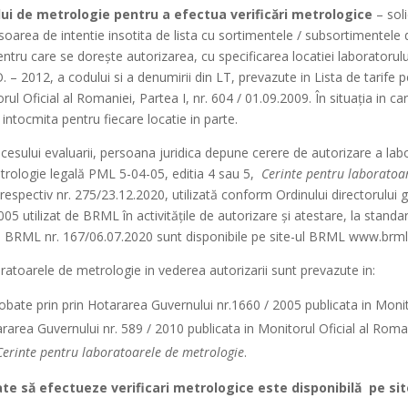
lui de metrologie pentru a efectua verificări metrologice
– soli
oarea de intentie insotita de lista cu sortimentele / subsortimentele d
ntru care se dorește autorizarea, cu specificarea locatiei laboratorului,
 – 2012, a codului si a denumirii din LT, prevazute in Lista de tarife 
l Oficial al Romaniei, Partea I, nr. 604 / 01.09.2009. În situația in car
i intocmita pentru fiecare locatie in parte.
 procesului evaluarii, persoana juridica depune cerere de autorizare a 
trologie legală PML 5-04-05, editia 4 sau 5,
Cerinte pentru laboratoa
 respectiv nr. 275/23.12.2020, utilizată conform Ordinului directorului
05 utilizat de BRML în activitățile de autorizare și atestare, la stan
al BRML nr. 167/06.07.2020 sunt disponibile pe site-ul BRML www.brml
oratoarele de metrologie in vederea autorizarii sunt prevazute in:
obate prin prin Hotararea Guvernului nr.1660 / 2005 publicata in Monitor
area Guvernului nr. 589 / 2010 publicata in Monitorul Oficial al Romani
Cerinte pentru laboratoarele de metrologie
.
te să efectueze verificari metrologice este disponibilă
pe si