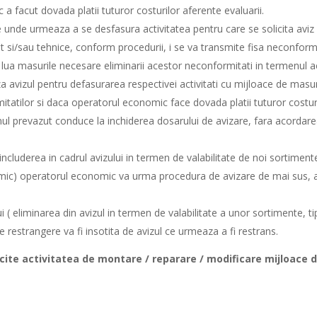
facut dovada platii tuturor costurilor aferente evaluarii.
ile unde urmeaza a se desfasura activitatea pentru care se solicita avi
 si/sau tehnice, conform procedurii, i se va transmite fisa neconfor
lua masurile necesare eliminarii acestor neconformitati in termenul aco
aza avizul pentru defasurarea respectivei activitati cu mijloace de mas
itatilor si daca operatorul economic face dovada platii tuturor costur
nul prevazut conduce la inchiderea dosarului de avizare, fara acordare
i (includerea in cadrul avizului in termen de valabilitate de noi sortime
mic) operatorul economic va urma procedura de avizare de mai sus, ap
ului ( eliminarea din avizul in termen de valabilitate a unor sortimente,
 restrangere va fi insotita de avizul ce urmeaza a fi restrans.
rcite activitatea de montare / reparare / modificare mijloace