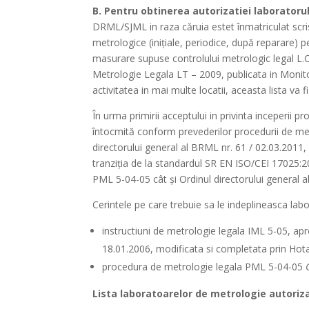
B. Pentru obtinerea autorizatiei laboratoru
DRML/SJML in raza căruia estet înmatriculat scris
metrologice (inițiale, periodice, după reparare) pe
masurare supuse controlului metrologic legal L.O.
Metrologie Legala LT – 2009, publicata in Monitoru
activitatea in mai multe locatii, aceasta lista va f
În urma primirii acceptului in privinta inceperii
întocmită conform prevederilor procedurii de me
directorului general al BRML nr. 61 / 02.03.2011,
tranziția de la standardul SR EN ISO/CEI 17025:20
PML 5-04-05 cât și Ordinul directorului general 
Cerintele pe care trebuie sa le indeplineasca lab
instructiuni de metrologie legala IML 5-05, apr
18.01.2006, modificata si completata prin Hotar
procedura de metrologie legala PML 5-04-05
Lista laboratoarelor de metrologie autoriza