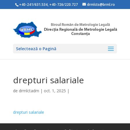
+40-241/631.534
,
+40-726/220.727
drmlcts@brml.ro
Selectează o Pagină
drepturi salariale
de
drmlctadm
|
oct. 1, 2025
|
drepturi salariale