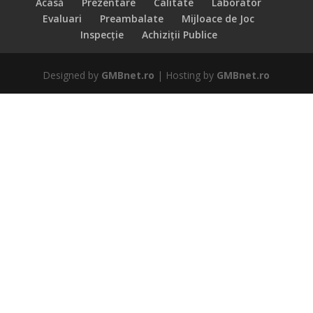
Acasă
Prezentare
Calitate
Laborator
Evaluari
Preambalate
Mijloace de Joc
Inspecție
Achiziții Publice
Designed by
GMBnet.ro
| Hosting by
GMBnet.ro