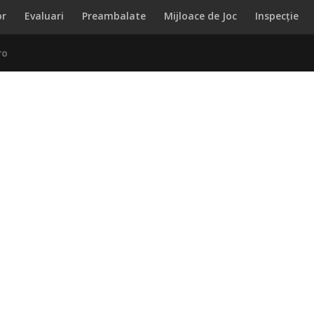
or
Evaluari
Preambalate
Mijloace de Joc
Inspecție
ro