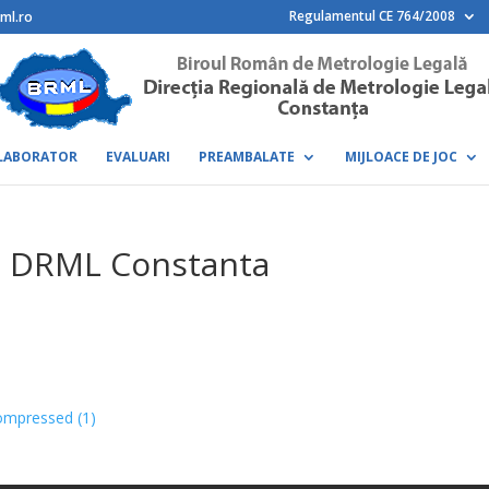
Regulamentul CE 764/2008
ml.ro
LABORATOR
EVALUARI
PREAMBALATE
MIJLOACE DE JOC
a DRML Constanta
ompressed (1)