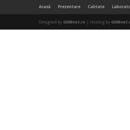
Acasă
Prezentare
Calitate
Laborat
Designed by
GMBnet.ro
| Hosting by
GMBnet.