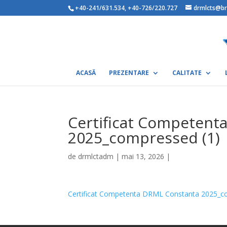
+40-241/631.534
,
+40-726/220.727
drmlcts@br
ACASĂ
PREZENTARE
CALITATE
Certificat Competent
2025_compressed (1)
de
drmlctadm
|
mai 13, 2026
|
Certificat Competenta DRML Constanta 2025_c